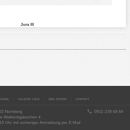
Jura III
CHNIS
GALERIE VIEW
BBK INTERN
KONTAKT
402 Nürnberg
0911-239 68 84
ke Weikertsgässchen 4
19 Uhr mit vorheriger Anmeldung per E-Mail