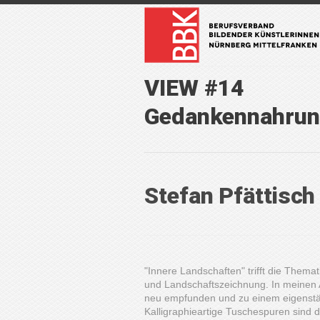
VIEW #14
Gedankennahru
Stefan Pfättisch
"Innere Landschaften" trifft die Thema
und Landschaftszeichnung. In meinen A
neu empfunden und zu einem eigenstän
Kalligraphieartige Tuschespuren sind 