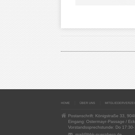
HOME
ÜBER UNS
MITGLIEDERVERZEI
Postanschrift: Königstraße 33, 90
Eingang: Ostermayr-Passage / Ec
Vorstandssprechstunde: Do 17:30-
mail@bbk-nuernberg.de