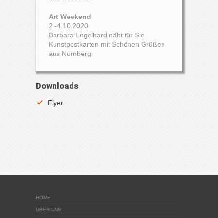
Art Weekend
2.-4.10.2020
Barbara Engelhard näht für Sie
Kunstpostkarten mit Schönen Grüßen
aus Nürnberg
Downloads
Flyer
HOME
ÜBER UNS